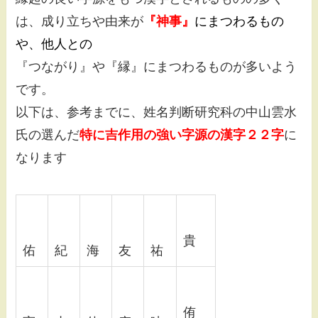
は、成り立ちや由来が
『神事』
にまつわるもの
や、他人との
『つながり』や『縁』にまつわるものが多いよう
です。
以下は、参考までに、姓名判断研究科の中山雲水
氏の選んだ
特に吉作用の強い字源の漢字２２字
に
なります
貴
佑
紀
海
友
祐
侑