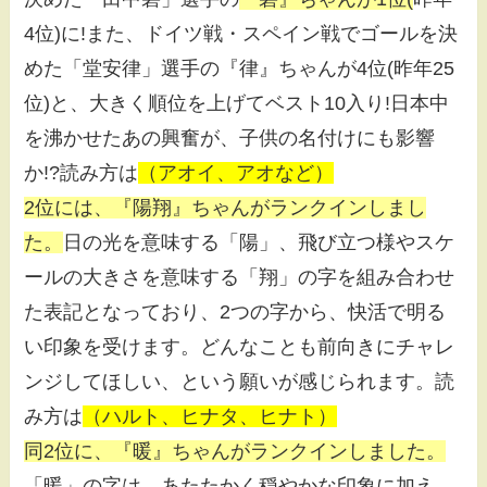
4位)に!また、ドイツ戦・スペイン戦でゴールを決
めた「堂安律」選手の『律』ちゃんが4位(昨年25
位)と、大きく順位を上げてベスト10入り!日本中
を沸かせたあの興奮が、子供の名付けにも影響
か!?読み方は
（アオイ、アオなど）
2位には、『陽翔』ちゃんがランクインしまし
た。
日の光を意味する「陽」、飛び立つ様やスケ
ールの大きさを意味する「翔」の字を組み合わせ
た表記となっており、2つの字から、快活で明る
い印象を受けます。どんなことも前向きにチャレ
ンジしてほしい、という願いが感じられます。読
み方は
（ハルト、ヒナタ、ヒナト）
同2位に、『暖』ちゃんがランクインしました。
「暖」の字は、あたたかく穏やかな印象に加え、