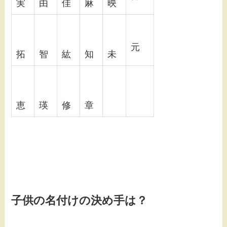
実
由
佳
麻
映
元
拓
智
紘
知
未
恵
瑛
修
章
子供の名付けの決め手は？