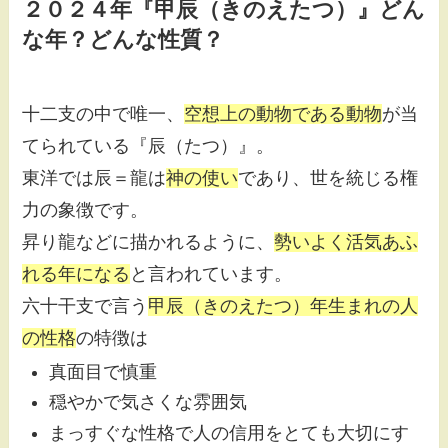
２０２４年『甲辰（きのえたつ）』どん
な年？どんな性質？
十二支の中で唯一、
空想上の動物である動物
が当
てられている『辰（たつ）』。
東洋では辰＝龍は
神の使い
であり、世を統じる権
力の象徴です。
昇り龍などに描かれるように、
勢いよく活気あふ
れる年になる
と言われています。
六十干支で言う
甲辰（きのえたつ）年生まれの人
の性格
の特徴は
真面目で慎重
穏やかで気さくな雰囲気
まっすぐな性格で人の信用をとても大切にす