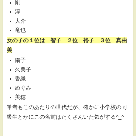
剛
淳
大介
竜也
女の子の１位は 智子 ２位 裕子 ３位 真由
美
陽子
久美子
香織
めぐみ
美穂
筆者もこのあたりの世代だが、確かに小学校の同
級生とかにこの名前はたくさんいた気がする^_^